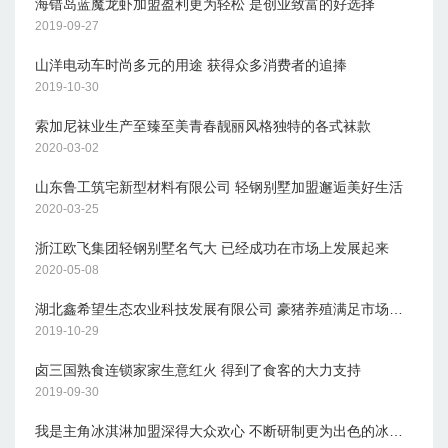
海错岛蓝魔龙虾加盟盈利更为轻松 是创业致富的好选择
2019-09-27
山洋电动车时尚多元的用途 获得众多消费者的追捧
2019-10-30
索加尼袜业生产至臻至美青春靓丽风格独特的各式袜款
2020-03-02
山东鲁工筑宅新型材料有限公司 轻钢别墅加盟邂逅美好生活
2020-03-25
浙江欧飞集团轻钢别墅名气大 已经成功在市场上发展起来
2020-05-08
湖北鑫希望生态农业科技发展有限公司 豪猪养殖满足市场需求
2019-10-29
卤三国熟食连锁家家生意红火 得到了食客的大力支持
2019-09-30
我是主角冰淇淋加盟深得大众欢心 不断研制更为出色的冰淇淋