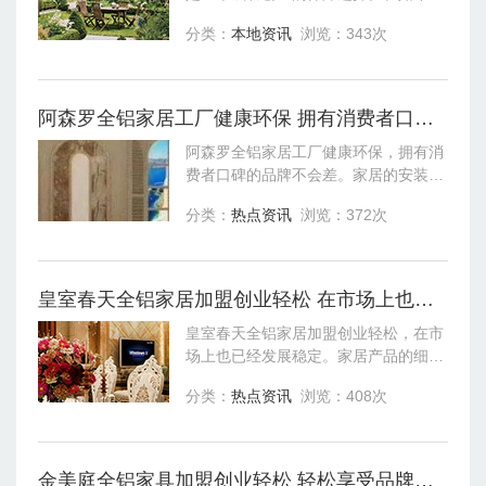
家居行业中，选择家居产品，环保和品
分类：
本地资讯
浏览：343次
质是大家关注的，皇室春天全铝家居加
盟在传统的基础上，不断的创新和研
发，打造
阿森罗全铝家居工厂健康环保 拥有消费者口碑的品牌不会差
阿森罗全铝家居工厂健康环保，拥有消
费者口碑的品牌不会差。家居的安装工
作也是家庭装修中的一部分，想要让装
分类：
热点资讯
浏览：372次
修工作更快的结束，不仅需要熟练的装
修技巧，还需要比较容易安装的家居产
品。阿
皇室春天全铝家居加盟创业轻松 在市场上也已经发展稳定
皇室春天全铝家居加盟创业轻松，在市
场上也已经发展稳定。家居产品的细节
决定质量，粗糙的工艺设计，会降低整
分类：
热点资讯
浏览：408次
体的格调，让人看着也不舒服。皇室春
天全铝家居加盟，把控的就是每个细
节，从设
金美庭全铝家具加盟创业轻松 轻松享受品牌知名度带来的效益