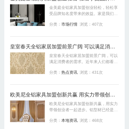
金美庭全铝家具加盟创业轻松，轻松享
受品牌知名度带来的效益。家是我们栖
居的地方，给予我们的不仅是身体的安
分类：
市场行情
浏览：407次
置，还有心灵的安放，所以对于家我们
都是希望它能够是舒适优美的。金美庭
全铝家
皇室春天全铝家居加盟前景广阔 可以满足消费者的需求
皇室春天全铝家居加盟前景广阔，可以
满足消费者的需求。近年来人们都看好
全铝家居行业的发展前景，想要加盟到
分类：
热点资讯
浏览：431次
一个有实力的品牌，皇室春天全铝家居
用品质说话，是现在市场上很有名气的
一个品
欧美尼全铝家具加盟创新共赢 用实力带领创业者一起进步
欧美尼全铝家具加盟创新共赢，用实力
带领创业者一起进步。铝型材已经是家
居行业公认的全环保材料，作为铝制家
分类：
本地资讯
浏览：468次
居的先行者，欧美尼全铝家具通过多年
的技术沉淀，对产品的发展趋势和新技