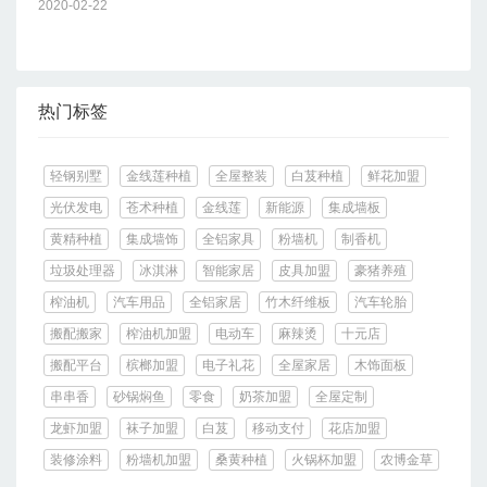
2020-02-22
热门标签
轻钢别墅
金线莲种植
全屋整装
白芨种植
鲜花加盟
光伏发电
苍术种植
金线莲
新能源
集成墙板
黄精种植
集成墙饰
全铝家具
粉墙机
制香机
垃圾处理器
冰淇淋
智能家居
皮具加盟
豪猪养殖
榨油机
汽车用品
全铝家居
竹木纤维板
汽车轮胎
搬配搬家
榨油机加盟
电动车
麻辣烫
十元店
搬配平台
槟榔加盟
电子礼花
全屋家居
木饰面板
串串香
砂锅焖鱼
零食
奶茶加盟
全屋定制
龙虾加盟
袜子加盟
白芨
移动支付
花店加盟
装修涂料
粉墙机加盟
桑黄种植
火锅杯加盟
农博金草