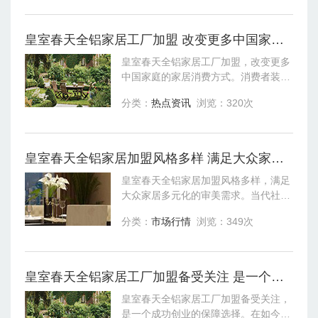
五十的装修费用，相信这样的品牌在市
场必将不
皇室春天全铝家居工厂加盟 改变更多中国家庭的家居消费方式
皇室春天全铝家居工厂加盟，改变更多
中国家庭的家居消费方式。消费者装饰
自己的小家，可以不富裕，不豪华，不
分类：
热点资讯
浏览：320次
高雅，但是装饰起来必须能给自己带来
各方面的安全感。这安全感来自于身心
的安顿
皇室春天全铝家居加盟风格多样 满足大众家居多元化的审美需求
皇室春天全铝家居加盟风格多样，满足
大众家居多元化的审美需求。当代社
会，正在提倡环保，各个行业也都在向
分类：
市场行情
浏览：349次
环保节能转型，家装行业也是如此，皇
室春天全铝家居加盟相比传统的家居装
修，更加
皇室春天全铝家居工厂加盟备受关注 是一个成功创业的保障选择
皇室春天全铝家居工厂加盟备受关注，
是一个成功创业的保障选择。在如今的