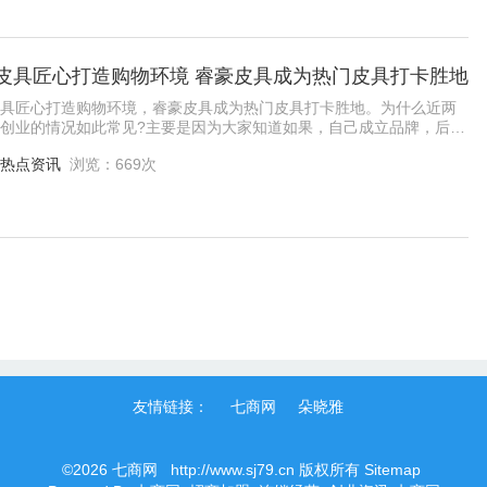
皮具匠心打造购物环境 睿豪皮具成为热门皮具打卡胜地
具匠心打造购物环境，睿豪皮具成为热门皮具打卡胜地。为什么近两
创业的情况如此常见?主要是因为大家知道如果，自己成立品牌，后期
着几个人单独去摸索，很可能创业的风险
热点资讯
浏览：669次
友情链接：
七商网
朵晓雅
©2026
七商网
http://www.sj79.cn
版权所有
Sitemap