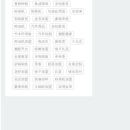
黄精种植
集成墙饰
全铝家具
粉墙机
制香机
垃圾处理器
冰淇淋
智能家居
皮具加盟
豪猪养殖
榨油机
汽车用品
全铝家居
竹木纤维板
汽车轮胎
搬配搬家
榨油机加盟
电动车
麻辣烫
十元店
搬配平台
槟榔加盟
电子礼花
全屋家居
木饰面板
串串香
砂锅焖鱼
零食
奶茶加盟
全屋定制
龙虾加盟
袜子加盟
白芨
移动支付
花店加盟
装修涂料
粉墙机加盟
桑黄种植
火锅杯加盟
农博金草