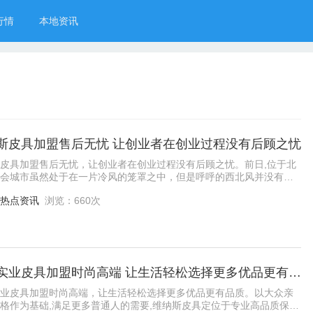
行情
本地资讯
斯皮具加盟售后无忧 让创业者在创业过程没有后顾之忧
皮具加盟售后无忧，让创业者在创业过程没有后顾之忧。前日,位于北
会城市虽然处于在一片冷风的笼罩之中，但是呼呼的西北风并没有阻
消费者纷纷进入维纳斯皮具品牌连锁店挑
热点资讯
浏览：660次
睿豪实业皮具加盟时尚高端 让生活轻松选择更多优品更有品质
业皮具加盟时尚高端，让生活轻松选择更多优品更有品质。以大众亲
格作为基础,满足更多普通人的需要,维纳斯皮具定位于专业高品质保证