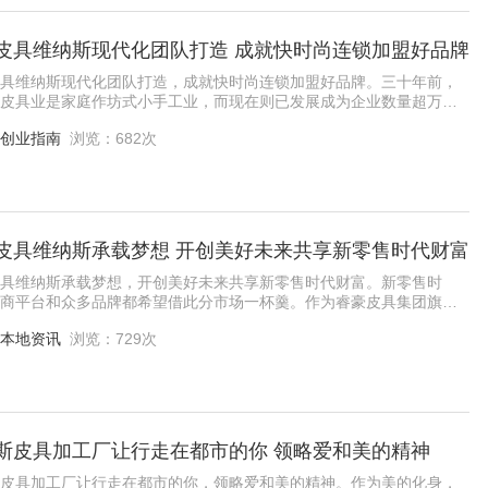
皮具维纳斯现代化团队打造 成就快时尚连锁加盟好品牌
具维纳斯现代化团队打造，成就快时尚连锁加盟好品牌。三十年前，
皮具业是家庭作坊式小手工业，而现在则已发展成为企业数量超万
业人数超百万、年总产值接近百亿元的广受关
创业指南
浏览：682次
皮具维纳斯承载梦想 开创美好未来共享新零售时代财富
具维纳斯承载梦想，开创美好未来共享新零售时代财富。新零售时
商平台和众多品牌都希望借此分市场一杯羹。作为睿豪皮具集团旗下
饰集合店品牌，维纳斯皮具也实施独具特色的
本地资讯
浏览：729次
斯皮具加工厂让行走在都市的你 领略爱和美的精神
皮具加工厂让行走在都市的你，领略爱和美的精神。作为美的化身，