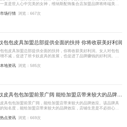
一直是世人心中完美的女神，维纳斯配饰集合店加盟品牌将终端美和
相结合，产品与品牌水乳交融一体，形成鲜
市场行情
浏览：667次
奴包包皮具加盟总部提供全面的扶持 你将收获美好利润
包包皮具加盟总部提供全面的扶持，你将收获美好利润。女人对包包
增不减，促进了班卡奴皮具的发展，也促进了品牌赚钱的好利润。班
具超强大的口碑品牌，有着自己的设计师支
本地资讯
浏览：585次
班卡奴皮具包包加盟前景广阔 能给加盟店带来较大的品牌效应
皮具包包加盟前景广阔，能给加盟店带来较大的品牌效应。该品牌具
的知名度，能给加盟店带来较大的品牌效应，店铺生意是不必担心
具代理招商，班卡奴皮具，在同行业中的众多
热点资讯
浏览：669次