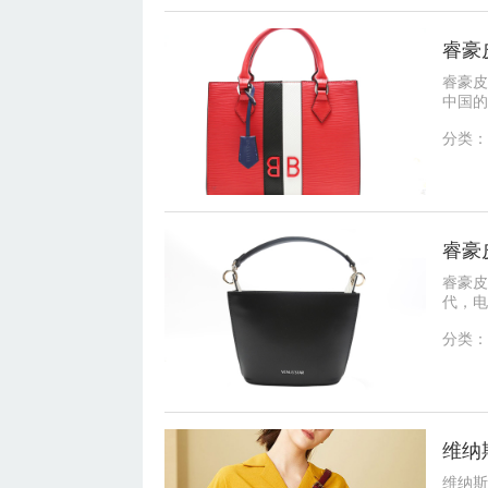
睿豪
睿豪皮
中国的
家、从
分类：
睿豪
睿豪皮
代，电
核心配
分类：
维纳
维纳斯