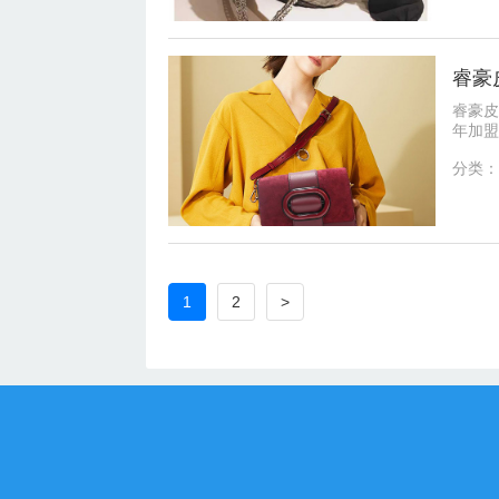
睿豪
睿豪皮
年加盟
就得靠
分类：
1
2
>