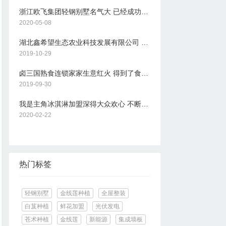
浙江欧飞集团轻钢别墅名气大 已经成功在市场上发展起来
2020-05-08
湖北鑫希望生态农业科技发展有限公司 豪猪养殖满足市场需求
2019-10-29
卤三国熟食连锁家家生意红火 得到了食客的大力支持
2019-09-30
我是主角冰淇淋加盟深得大众欢心 不断研制更为出色的冰淇淋
2020-02-22
热门标签
轻钢别墅
金线莲种植
全屋整装
白芨种植
鲜花加盟
光伏发电
苍术种植
金线莲
新能源
集成墙板