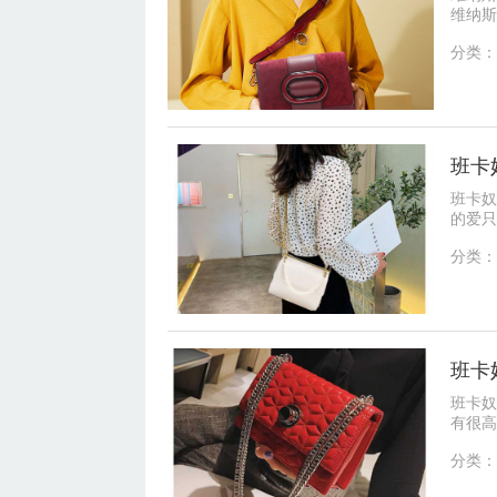
维纳斯
服务美
分类：
班卡
班卡奴
的爱只
卡奴皮
分类：
班卡奴
有很高
的。皮
分类：