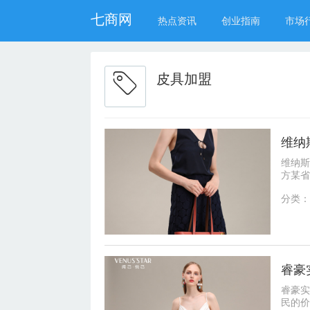
七商网
热点资讯
创业指南
市场
皮具加盟
维纳
维纳斯
方某省
止女性
分类：
睿豪实
民的价