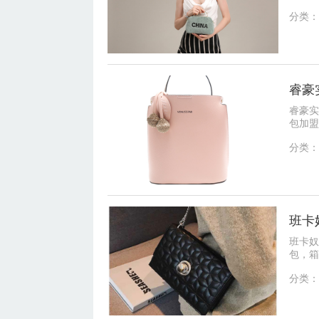
的条件
分类：
睿豪
睿豪实
包加盟
之一。
分类：
班卡
班卡奴
包，箱
品牌独
分类：