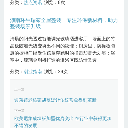
分类：
热点资讯
浏览：8次
湖南环生瑞家全屋整装：专注环保新材料，助力
整装场景升级
清晨的阳光透过智能调光玻璃洒进客厅，墙面上的竹
晶板随着光线变换出不同的纹理；厨房里，防撞板包
裹的橱柜门经受住孩童奔跑时的撞击却毫无划痕；浴
室中，琉璃金刚板打造的淋浴区既防滑又透
分类：
创业指南
浏览：29次
上一篇
逍遥镇老杨家胡辣汤让传统形象得到革新
下一篇
欧美尼集成墙板加盟优势突出 在行业中获得更加
不错的发展