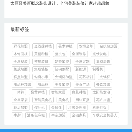
太原晋美新概念装饰设计，全宅美装装修让家超越想象
最新标签
鲜花加盟
金线莲种植
苍术种植
农博金草
猪扒包加盟
木饰面板
黄精种植
猪扒包
全屋装修
光伏发电
全屋整装
整屋装修
奶茶加盟
全屋定制
集成墙饰
集成墙面
集成墙板
轻钢别墅
新能源
制香机
糕点加盟
勾魂小串
火锅杯加盟
花艺培训
火锅杯
甜品杯加盟
甜品杯
美食加盟
美食广场
餐饮加盟
一体裤
桑黄种植
智能家居
白芨种植
太阳能发电
全屋家居
智能美食机
美食机
网红直播
花卉加盟
花店加盟
榨油机
金线莲
垃圾处理器
机器炒饭
牛杂
油条包麻糍
牛杂加盟
全铝家具
车载安全机器人