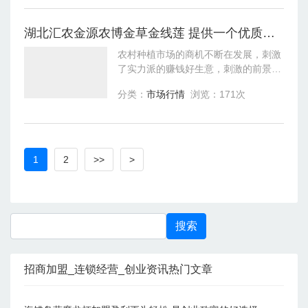
金线莲种
湖北汇农金源农博金草金线莲 提供一个优质的创业平台
农村种植市场的商机不断在发展，刺激
了实力派的赚钱好生意，刺激的前景利
润越发的好了，赚钱的好商机也就多
分类：
市场行情
浏览：171次
了。农博金草金线莲种植依靠着实力派
的好技术，占据了更多的市场利润，从
而拥有更
1
2
>>
>
招商加盟_连锁经营_创业资讯热门文章