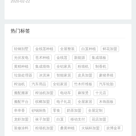
2020-02-22
热门标签
轻钢别墅
金线莲种植
全屋整装
白芨种植
鲜花加盟
光伏发电
苍术种植
金线莲
新能源
集成墙板
黄精种植
集成墙饰
全铝家具
粉墙机
制香机
垃圾处理器
冰淇淋
智能家居
皮具加盟
豪猪养殖
榨油机
汽车用品
全铝家居
竹木纤维板
汽车轮胎
搬配搬家
榨油机加盟
电动车
麻辣烫
十元店
搬配平台
槟榔加盟
电子礼花
全屋家居
木饰面板
串串香
砂锅焖鱼
零食
奶茶加盟
全屋定制
龙虾加盟
袜子加盟
白芨
移动支付
花店加盟
装修涂料
粉墙机加盟
桑黄种植
火锅杯加盟
农博金草