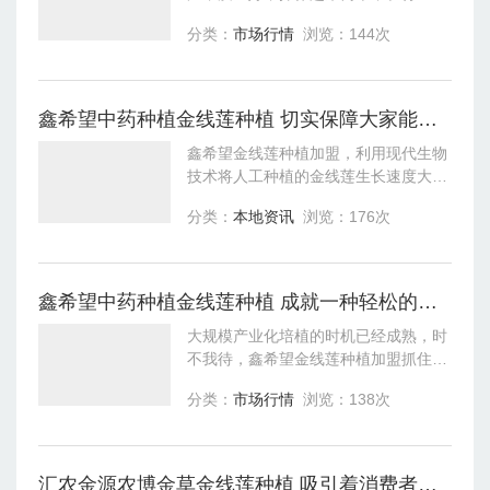
也很受欢迎。农博金草金线莲种植加
分类：
市场行情
浏览：144次
盟，总部为加盟商提供优质驯化种苗以
及栽种方法，能够在多种环境进行种
植，适应性更
鑫希望中药种植金线莲种植 切实保障大家能轻松获利
鑫希望金线莲种植加盟，利用现代生物
技术将人工种植的金线莲生长速度大大
提高了，该技术能循环利用。鑫希望金
分类：
本地资讯
浏览：176次
线莲种植加盟不管是短期收益还是长期
收益，种植户都能兼得，该项目管理起
来也比
鑫希望中药种植金线莲种植 成就一种轻松的创业方式
大规模产业化培植的时机已经成熟，时
不我待，鑫希望金线莲种植加盟抓住这
一历史机遇，乘风破浪，共创辉煌。鑫
分类：
市场行情
浏览：138次
希望金线莲种植加盟，金线莲种植技术
简单易学，技术无论有没有培育基础、
文化程
汇农金源农博金草金线莲种植 吸引着消费者的关注力