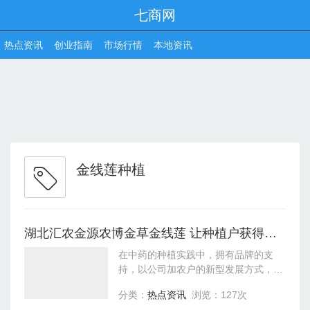
七商网
热点资讯
创业指南
市场行情
本地资讯
金线莲种植
湖北汇农金源农博金草金线莲 让种植户获得更好发展时机
在中药的种植实践中，拥有品牌的支
持，以公司加农户的新型发展方式，有
了更广泛的特点。农博金草金线莲种
分类：
热点资讯
浏览：127次
植，良种选育、组培快繁、规范性栽培