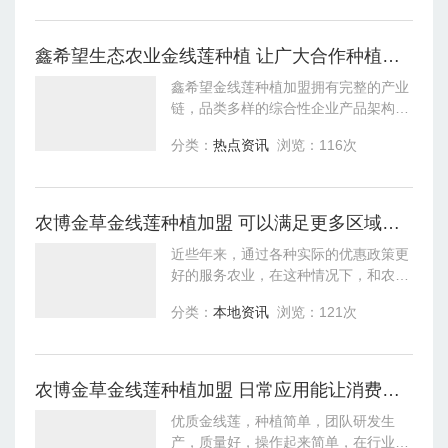
及产品深加工方面取得了极大的进步，
有效的解决
鑫希望生态农业金线莲种植 让广大合作种植户锁定事业
鑫希望金线莲种植加盟拥有完整的产业
链，品类多样的综合性企业产品架构，
将会不断地引市场，逐渐成为金线莲行
分类：
热点资讯
浏览：116次
业发展主流。鑫希望金线莲种植加盟，
金线莲免疫调节、延缓衰老的功效，已
经逐渐
农博金草金线莲种植加盟 可以满足更多区域种植需求
近些年来，通过各种实际的优惠政策更
好的服务农业，在这种情况下，和农业
相关的产业都得到了显著的增长，很多
分类：
本地资讯
浏览：121次
从事农业相关产业的人群也都实现了致
富。很多创业者为了能够积极响应号
召，纷纷
农博金草金线莲种植加盟 日常应用能让消费者足够放心
优质金线莲，种植简单，团队研发生
产，质量好，操作起来简单，在行业内