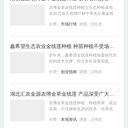
农博金草金线莲种植立生态种植基地，
在40万亩天然阔叶林中率先从事金线莲
野生母种繁育与林下规模化种植。农博
分类：
市场行情
浏览：181次
金草金线莲种植集团采用原生金线莲身
份识别系统，带头制定行业标准，确保
每一
鑫希望生态农业金线莲种植 种苗种植不受场地限制
多年来，鑫希望金线莲种植加盟依托良
好的技术支撑，经过多年发展实践，已
具备了种植技术，在重楼、白芨、黄精
分类：
创业指南
浏览：139次
等良种选育、组培快繁、规范种植、及
市场销售方面取得了极大的进步，为品
牌化打
湖北汇农金源农博金草金线莲 产品深受广大消费者信赖
农博金草金线莲种植，种植简单，成活
容易，不仅拥有先进的技术，也有优
苗，可以更好的种植，它使用现代生物
分类：
本地资讯
浏览：178次
科技，助推农业的新领域，只需要一亩
三分地，就可以种出大营收。农博金草