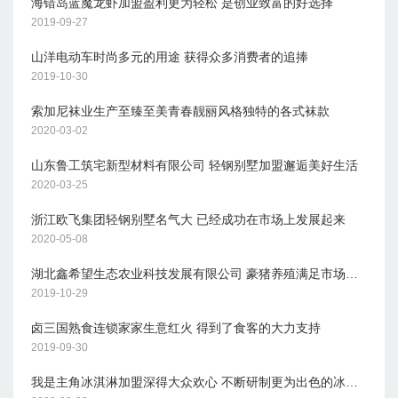
海错岛蓝魔龙虾加盟盈利更为轻松 是创业致富的好选择
2019-09-27
山洋电动车时尚多元的用途 获得众多消费者的追捧
2019-10-30
索加尼袜业生产至臻至美青春靓丽风格独特的各式袜款
2020-03-02
山东鲁工筑宅新型材料有限公司 轻钢别墅加盟邂逅美好生活
2020-03-25
浙江欧飞集团轻钢别墅名气大 已经成功在市场上发展起来
2020-05-08
湖北鑫希望生态农业科技发展有限公司 豪猪养殖满足市场需求
2019-10-29
卤三国熟食连锁家家生意红火 得到了食客的大力支持
2019-09-30
我是主角冰淇淋加盟深得大众欢心 不断研制更为出色的冰淇淋