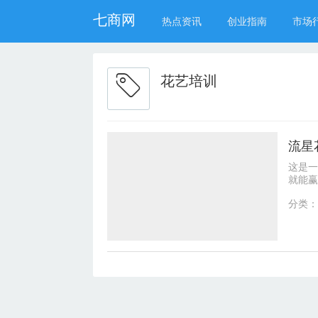
七商网
热点资讯
创业指南
市场
花艺培训
流星
这是一
就能赢
是花店
分类：