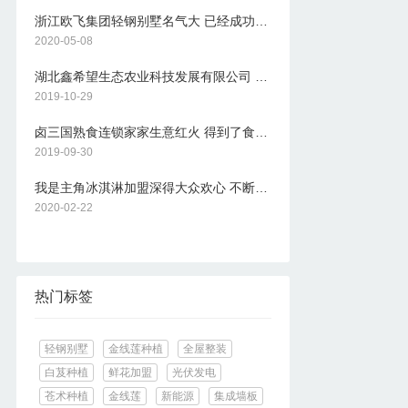
浙江欧飞集团轻钢别墅名气大 已经成功在市场上发展起来
2020-05-08
湖北鑫希望生态农业科技发展有限公司 豪猪养殖满足市场需求
2019-10-29
卤三国熟食连锁家家生意红火 得到了食客的大力支持
2019-09-30
我是主角冰淇淋加盟深得大众欢心 不断研制更为出色的冰淇淋
2020-02-22
热门标签
轻钢别墅
金线莲种植
全屋整装
白芨种植
鲜花加盟
光伏发电
苍术种植
金线莲
新能源
集成墙板