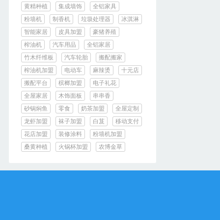
黄精种植
集成墙饰
全铝家具
粉墙机
制香机
垃圾处理器
冰淇淋
智能家居
皮具加盟
豪猪养殖
榨油机
汽车用品
全铝家居
竹木纤维板
汽车轮胎
搬配搬家
榨油机加盟
电动车
麻辣烫
十元店
搬配平台
槟榔加盟
电子礼花
全屋家居
木饰面板
串串香
砂锅焖鱼
零食
奶茶加盟
全屋定制
龙虾加盟
袜子加盟
白芨
移动支付
花店加盟
装修涂料
粉墙机加盟
桑黄种植
火锅杯加盟
农博金草