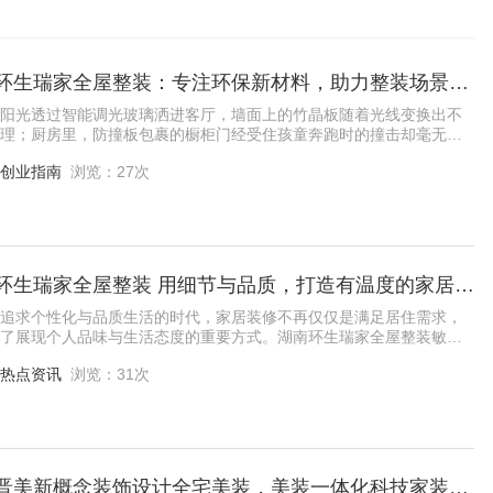
湖南环生瑞家全屋整装：专注环保新材料，助力整装场景升级
阳光透过智能调光玻璃洒进客厅，墙面上的竹晶板随着光线变换出不
理；厨房里，防撞板包裹的橱柜门经受住孩童奔跑时的撞击却毫无划
室中，琉璃金刚板打造的淋浴区既防滑又透
创业指南
浏览：27次
湖南环生瑞家全屋整装 用细节与品质，打造有温度的家居空间
追求个性化与品质生活的时代，家居装修不再仅仅是满足居住需求，
了展现个人品味与生活态度的重要方式。湖南环生瑞家全屋整装敏锐
到这一市场需求，凭借独特的品牌理念与创
热点资讯
浏览：31次
太原晋美新概念装饰设计全宅美装，美装一体化科技家装新选择