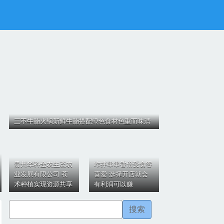
三不牛腩火锅新鲜牛腩搭配绿色食材色重而味清
贵州华科金农生态农
咋拌串串香倍受食客
业发展有限公司 苍
喜爱 选择开店就会
术种植实现资源共享
有利润可以赚