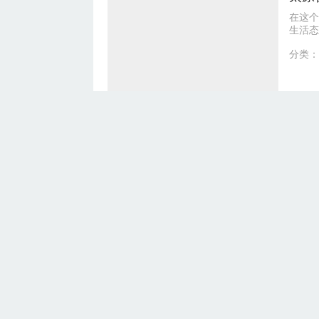
在这个
生活态
理念、
分类：
太原
装修怕
整装品
业主省
分类：
太原
太原市
造真正
配，每
分类：