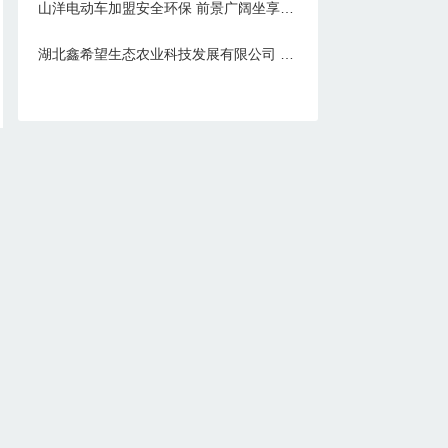
山洋电动车加盟安全环保 前景广阔坐享财富上门
湖北鑫希望生态农业科技发展有限公司 豪猪养殖喂养饲料成本低
热门标签
轻钢别墅
金线莲种植
全屋整装
白芨种植
鲜花加盟
光伏发电
苍术种植
金线莲
新能源
集成墙板
黄精种植
集成墙饰
全铝家具
粉墙机
制香机
垃圾处理器
冰淇淋
智能家居
皮具加盟
豪猪养殖
榨油机
汽车用品
全铝家居
竹木纤维板
汽车轮胎
搬配搬家
榨油机加盟
电动车
麻辣烫
十元店