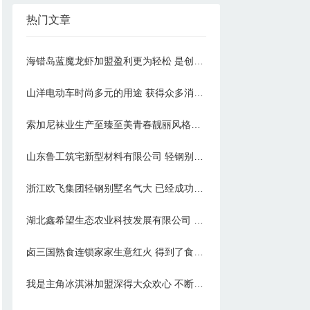
热门文章
海错岛蓝魔龙虾加盟盈利更为轻松 是创业致富的好选择
山洋电动车时尚多元的用途 获得众多消费者的追捧
索加尼袜业生产至臻至美青春靓丽风格独特的各式袜款
山东鲁工筑宅新型材料有限公司 轻钢别墅加盟邂逅美好生活
浙江欧飞集团轻钢别墅名气大 已经成功在市场上发展起来
湖北鑫希望生态农业科技发展有限公司 豪猪养殖满足市场需求
卤三国熟食连锁家家生意红火 得到了食客的大力支持
我是主角冰淇淋加盟深得大众欢心 不断研制更为出色的冰淇淋