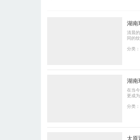
清晨的
同的纹
痕；浴
分类：
在当今
更成为
地捕捉
分类：