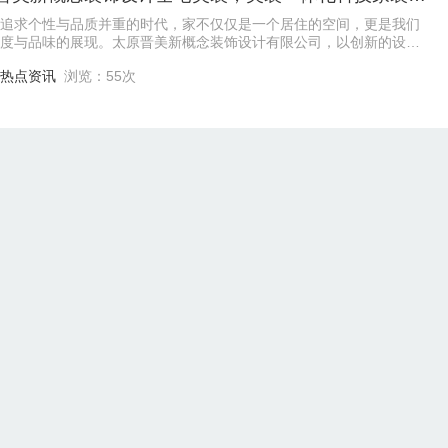
追求个性与品质并重的时代，家不仅仅是一个居住的空间，更是我们
度与品味的展现。太原晋美新概念装饰设计有限公司，以创新的设计
精湛的施工工艺，为您量身定制全宅美装方
热点资讯
浏览：55次
市晋博雅装饰设计全屋整装，为业主筑造温暖归处
麻烦，就找太原市晋博雅装饰设计有限公司！作为太原本土专业全屋
牌，晋博雅集设计、施工、板材安装于一体，真正实现一站式装修，
心省力。公司深耕太原，拥有成熟的设计团
市场行情
浏览：74次
市晋博雅装饰设计全屋整装，以匠心成全你的居家美梦
晋博雅装饰设计有限公司深耕本土家装市场，以"设计驱动"为核心，打
的一站式全屋整装服务。从空间规划、风格定制到主材采购、软装搭
一个环节都由专业团队全程统筹，彻底
创业指南
浏览：52次