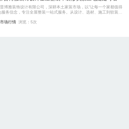
晋博雅装饰设计有限公司，深耕本土家装市场，以"让每一个家都值得
为服务信念，专注全屋整装一站式服务。从设计、选材、施工到软装搭
程统筹管理，彻底告别传统装修中设计
市场行情
浏览：5次
市晋博雅装饰全屋整装 标准化施工每道工序严格把控
是每个家庭绕不开的大事。太原市晋博雅装饰设计有限公司深耕本土
场，以全屋整装模式为核心，提供从设计、选材、施工到软装搭配的
交付服务。公司坚持"设计驱动"，拒绝千
创业指南
浏览：6次
太原市晋博雅装饰设计全屋整装，环保装修老人孩子放心居住
装修，最怕的就是东奔西跑、身心俱疲。太原市晋博雅装饰设计有限
注太原本土全屋整装服务，集设计、施工、板材安装于一体，真正实
式交付。公司拥有专业设计团队与施工班组
热点资讯
浏览：7次