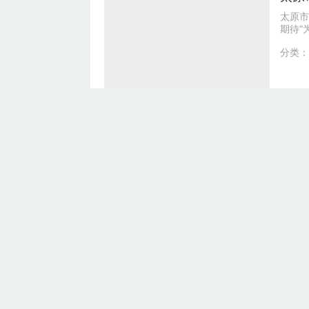
太原市
期待"
配，全
分类：
太原
装修，
家装市
一站式
分类：
在太原
公司专
现一站
分类：