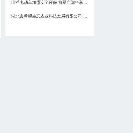
山洋电动车加盟安全环保 前景广阔坐享财富上门
湖北鑫希望生态农业科技发展有限公司 豪猪养殖喂养饲料成本低
热门标签
轻钢别墅
金线莲种植
全屋整装
白芨种植
鲜花加盟
光伏发电
苍术种植
金线莲
新能源
集成墙板
黄精种植
集成墙饰
全铝家具
粉墙机
制香机
垃圾处理器
冰淇淋
智能家居
皮具加盟
豪猪养殖
榨油机
汽车用品
全铝家居
竹木纤维板
汽车轮胎
搬配搬家
榨油机加盟
电动车
麻辣烫
十元店