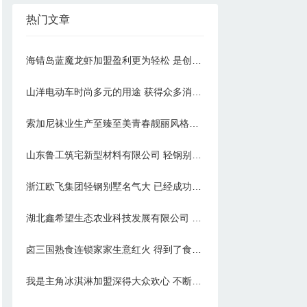
热门文章
海错岛蓝魔龙虾加盟盈利更为轻松 是创业致富的好选择
山洋电动车时尚多元的用途 获得众多消费者的追捧
索加尼袜业生产至臻至美青春靓丽风格独特的各式袜款
山东鲁工筑宅新型材料有限公司 轻钢别墅加盟邂逅美好生活
浙江欧飞集团轻钢别墅名气大 已经成功在市场上发展起来
湖北鑫希望生态农业科技发展有限公司 豪猪养殖满足市场需求
卤三国熟食连锁家家生意红火 得到了食客的大力支持
我是主角冰淇淋加盟深得大众欢心 不断研制更为出色的冰淇淋