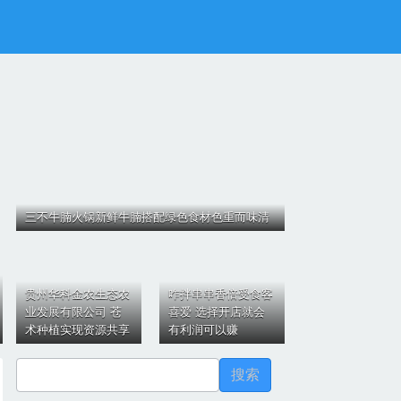
三不牛腩火锅新鲜牛腩搭配绿色食材色重而味清
贵州华科金农生态农
咋拌串串香倍受食客
业发展有限公司 苍
喜爱 选择开店就会
术种植实现资源共享
有利润可以赚