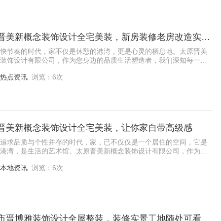
太原晋美新概念装饰设计全宅美装，新房装修老房改造实力派
快节奏的时代，家不仅是休憩的港湾，更是心灵的栖息地。太原晋美
装饰设计有限公司，作为您身边的品质生活塑造者，我们深知每一砖
后承载的意义，致力于将您的家居梦想照进
热点资讯
浏览：6次
晋美新概念装饰设计全宅美装，让你家自带高级感
追求品质与个性并存的时代，家，已不仅仅是一个居住的空间，它是
港湾，是生活的艺术馆。太原晋美新概念装饰设计有限公司，作为城
美学的新锐力量，正以匠心独运的设计理念
本地资讯
浏览：6次
市晋博雅装饰设计全屋整装，装修实景工地随处可看